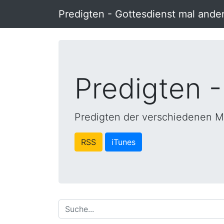
Predigten - Gottesdienst mal ande
Predigten -
Predigten der verschiedenen M
RSS
iTunes