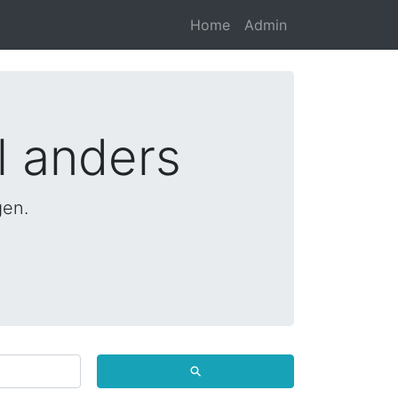
Home
Admin
l anders
gen.
⚲