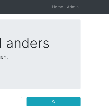
Home
Admin
l anders
gen.
⚲