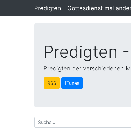
Predigten - Gottesdienst mal ande
Predigten -
Predigten der verschiedenen M
RSS
iTunes