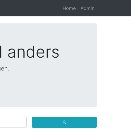
Home
Admin
l anders
gen.
⚲