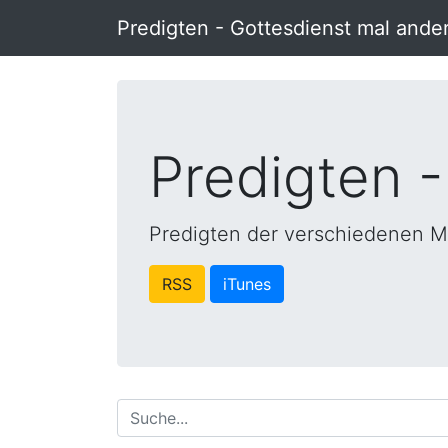
Predigten - Gottesdienst mal ande
Predigten -
Predigten der verschiedenen M
RSS
iTunes