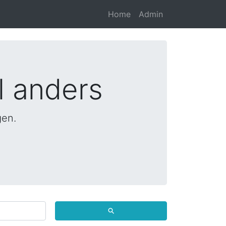
Home
Admin
l anders
gen.
⚲