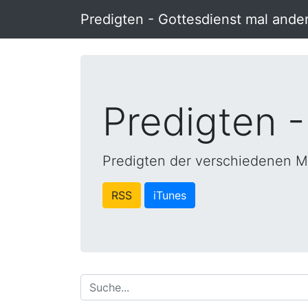
Predigten - Gottesdienst mal ande
Predigten -
Predigten der verschiedenen M
RSS
iTunes