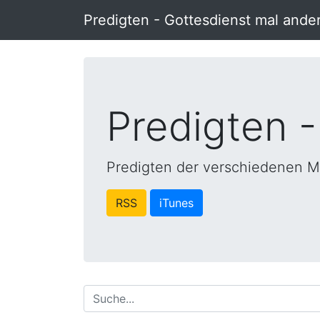
Predigten - Gottesdienst mal ande
Predigten -
Predigten der verschiedenen M
RSS
iTunes