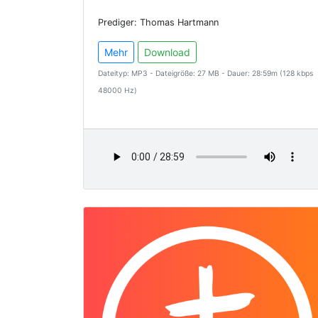
Prediger: Thomas Hartmann
Mehr
Download
Dateityp: MP3 - Dateigröße: 27 MB - Dauer: 28:59m (128 kbps
48000 Hz)