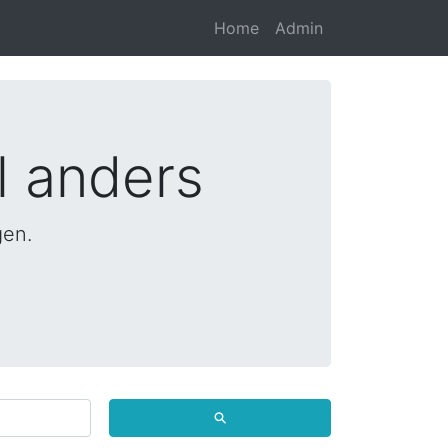
Home
Admin
l anders
gen.
⚲